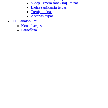
Vidēja izmēra sanāksmju telpas
Lielas sanāksmju telpas
Treniņu telpas
Atvērtas telpas


Pakalpojumi
Konsultācijas
Pārdošana
Uzstādīšana
Apmācības
Tehniskais atbalsts
Ražotāji
Paveiktie darbi
Emuārs
Kontakti
Sākums
Produkti
Bezvadu prezentācijas un konferences
Bezvadu konference
Produkti
Interaktīvie ekrāni


Interaktīvie skārienekrāni