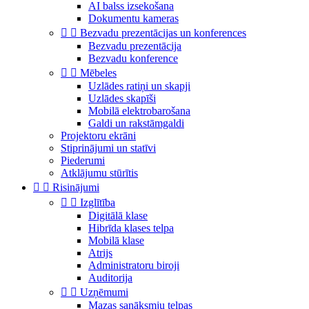
AI balss izsekošana
Dokumentu kameras


Bezvadu prezentācijas un konferences
Bezvadu prezentācija
Bezvadu konference


Mēbeles
Uzlādes ratiņi un skapji
Uzlādes skapīši
Mobilā elektrobarošana
Galdi un rakstāmgaldi
Projektoru ekrāni
Stiprinājumi un statīvi
Piederumi
Atklājumu stūrītis


Risinājumi


Izglītība
Digitālā klase
Hibrīda klases telpa
Mobilā klase
Atrijs
Administratoru biroji
Auditorija


Uzņēmumi
Mazas sanāksmju telpas