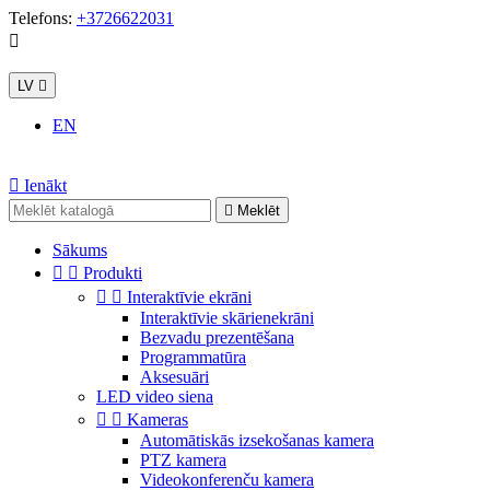
Telefons:
+3726622031

LV

EN

Ienākt

Meklēt
Sākums


Produkti


Interaktīvie ekrāni
Interaktīvie skārienekrāni
Bezvadu prezentēšana
Programmatūra
Aksesuāri
LED video siena


Kameras
Automātiskās izsekošanas kamera
PTZ kamera
Videokonferenču kamera